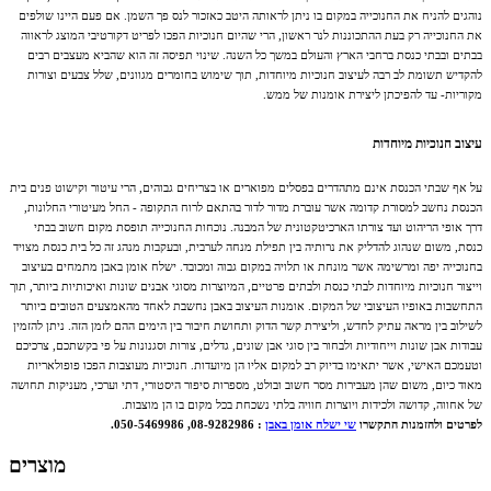
נוהגים להניח את החנוכייה במקום בו ניתן לראותה היטב כאזכור לנס פך השמן. אם פעם היינו שולפים
את החנוכייה רק בעת ההתכוננות לנר ראשון, הרי שהיום חנוכיות הפכו לפריט דקורטיבי המוצג לראווה
בבתים ובבתי כנסת ברחבי הארץ והעולם במשך כל השנה. שינוי תפיסה זה הוא שהביא מעצבים רבים
להקדיש תשומת לב רבה לעיצוב חנוכיות מיוחדות, תוך שימוש בחומרים מגוונים, שלל צבעים וצורות
מקוריות- עד להפיכתן ליצירת אומנות של ממש.
עיצוב חנוכיות מיוחדות
על אף שבתי הכנסת אינם מתהדרים בפסלים מפוארים או בצריחים גבוהים, הרי עיטור וקישוט פנים בית
הכנסת נחשב למסורת קדומה אשר עוברת מדור לדור בהתאם לרוח התקופה - החל מעיטורי החלונות,
דרך אופי הריהוט ועד צורתו הארכיטקטונית של המבנה. נוכחות החנוכייה תופסת מקום חשוב בבתי
כנסת, משום שנהוג להדליק את נרותיה בין תפילת מנחה לערבית, ובעקבות מנהג זה כל בית כנסת מצויד
בחנוכייה יפה ומרשימה אשר מונחת או תלויה במקום גבוה ומכובד. ישלח אומן באבן מתמחים בעיצוב
וייצור חנוכיות מיוחדות לבתי כנסת ולבתים פרטיים, המיוצרות מסוגי אבנים שונות ואיכותיות ביותר, תוך
התחשבות באופיו העיצובי של המקום. אומנות העיצוב באבן נחשבת לאחד מהאמצעים הטובים ביותר
לשילוב בין מראה עתיק לחדש, וליצירת קשר הדוק ותחושת חיבור בין הימים ההם לזמן הזה. ניתן להזמין
עבודות אבן שונות וייחודיות ולבחור בין סוגי אבן שונים, גדלים, צורות וסגנונות על פי בקשתכם, צרכיכם
וטעמכם האישי, אשר יתאימו בדיוק רב למקום אליו הן מיועדות. חנוכיות מעוצבות הפכו פופולאריות
מאוד כיום, משום שהן מעבירות מסר חשוב ובולט, מספרות סיפור היסטורי, דתי וערכי, מעניקות תחושה
של אחווה, קדושה ולכידות ויוצרות חוויה בלתי נשכחת בכל מקום בו הן מוצבות.
לפרטים ולהזמנות התקשרו
שי ישלח אומן באבן
: 08-9282986, 050-5469986.
מוצרים