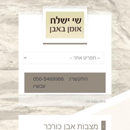
050-5469986 :התקשרו
עכשיו
אתה נמצא פה:
מצבות אבן כורכר