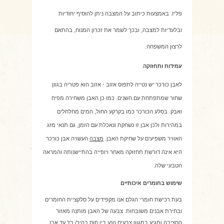
פליז. באמצעות כיתוב על המצבה ניתן להוסיף יחודיות
ובלעדיות למצבה, ובכך לשמר את זכרון המנוח, בהתאם
לרצון המשפחה.
עמידות ותחזוקה
לאבן כורכר יש נטייה לתפוס אזוב - אזוב הוא פטריה בגוון
שחור שמתפתחת עם השנים. כמו כן האבן משחירה מפיח
ואבק. בסלע הכורכר כמו בקרקע החול, המים מחלחלים
במהירות ולכן אבן זו נשחקת ונאכלת עם הזמן, גם תנאי מזג
האוויר משפיעים על שחיקת האבן.
מצבה
העשויה אבן כורכר
היא אינה
דורשת תחזוקה מאחר ויופייה בהתיישנותה והמראה
הטבעי שלה.
שימוש בחומרים איכותיים
בעת רכישת חומרי הגלם אנו מקפידים על סלקציית החומרים
ובחירת אבנים משובחות.
צבעה של האבן מותנה מאזור
החציבה ומגיע במגוון צבעים הנע בין חום בהיר/ בז' עד אבן